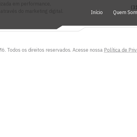
izada em performance,
(3
través do marketing digital.
Início
Quem Som
6. Todos os direitos reservados. Acesse nossa
Política de Pri